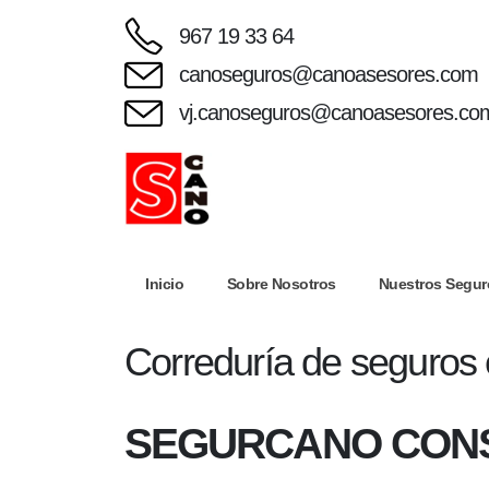
967 19 33 64
canoseguros@canoasesores.com
vj.canoseguros@canoasesores.co
Inicio
Sobre Nosotros
Nuestros Segur
Correduría de seguros 
SEGURCANO CONS